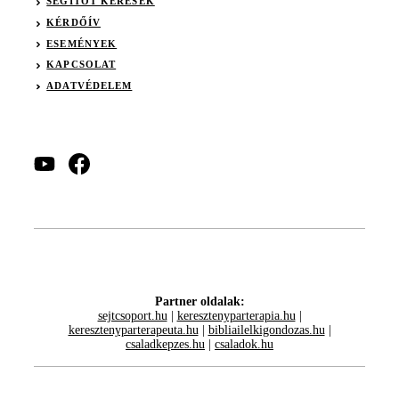
SEGÍTŐT KERESEK
KÉRDŐÍV
ESEMÉNYEK
KAPCSOLAT
ADATVÉDELEM
Partner oldalak:
sejtcsoport.hu
|
keresztenyparterapia.hu
|
keresztenyparterapeuta.hu
|
bibliailelkigondozas.hu
|
csaladkepzes.hu
|
csaladok.hu