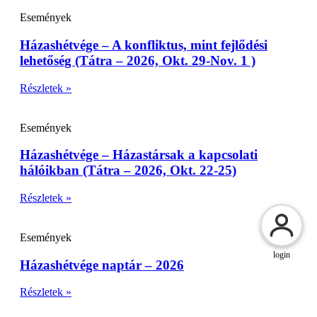
Események
Házashétvége – A konfliktus, mint fejlődési
lehetőség (Tátra – 2026, Okt. 29-Nov. 1 )
Részletek »
Események
Házashétvége – Házastársak a kapcsolati
hálóikban (Tátra – 2026, Okt. 22-25)
Részletek »
Események
login
Házashétvége naptár – 2026
Részletek »