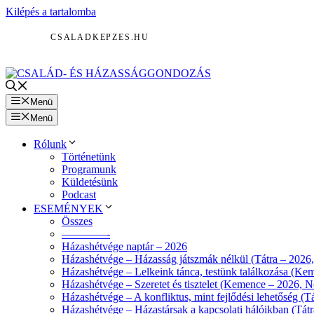
Kilépés a tartalomba
CSALADKEPZES.HU
Menü
Menü
Rólunk
Történetünk
Programunk
Küldetésünk
Podcast
ESEMÉNYEK
Összes
————-
Házashétvége naptár – 2026
Házashétvége – Házasság játszmák nélkül (Tátra – 2026
Házashétvége – Lelkeink tánca, testünk találkozása (Ke
Házashétvége – Szeretet és tisztelet (Kemence – 2026, N
Házashétvége – A konfliktus, mint fejlődési lehetőség (T
Házashétvége – Házastársak a kapcsolati hálóikban (Tátr