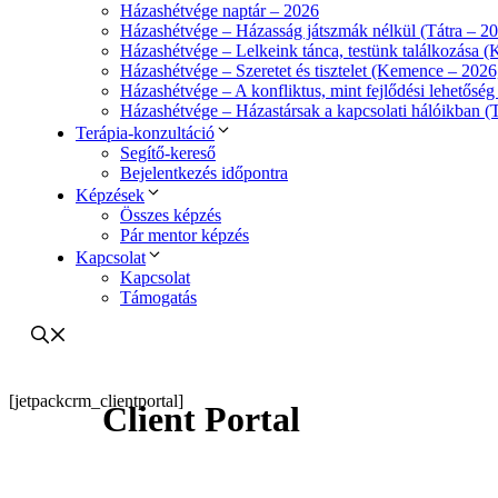
Házashétvége naptár – 2026
Házashétvége – Házasság játszmák nélkül (Tátra – 2
Házashétvége – Lelkeink tánca, testünk találkozása 
Házashétvége – Szeretet és tisztelet (Kemence – 2026
Házashétvége – A konfliktus, mint fejlődési lehetőség
Házashétvége – Házastársak a kapcsolati hálóikban (T
Terápia-konzultáció
Segítő-kereső
Bejelentkezés időpontra
Képzések
Összes képzés
Pár mentor képzés
Kapcsolat
Kapcsolat
Támogatás
[jetpackcrm_clientportal]
Client Portal