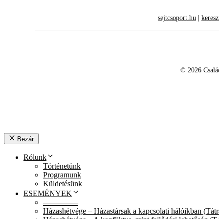
sejtcsoport.hu
|
keresz
© 2026 Család
Bezár
Rólunk
Történetünk
Programunk
Küldetésünk
ESEMÉNYEK
————–
Házashétvége – Házastársak a kapcsolati hálóikban (Tát