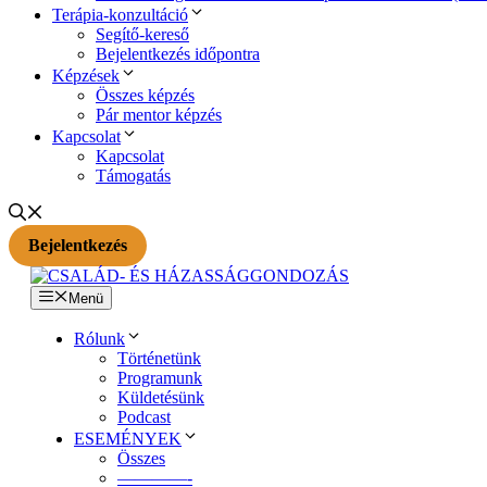
Terápia-konzultáció
Segítő-kereső
Bejelentkezés időpontra
Képzések
Összes képzés
Pár mentor képzés
Kapcsolat
Kapcsolat
Támogatás
Bejelentkezés
Menü
Rólunk
Történetünk
Programunk
Küldetésünk
Podcast
ESEMÉNYEK
Összes
————-