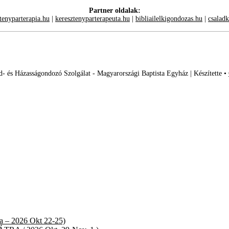
Partner oldalak:
tenyparterapia.hu
|
keresztenyparterapeuta.hu
|
bibliailelkigondozas.hu
|
csalad
- és Házasságondozó Szolgálat - Magyarországi Baptista Egyház | Készítette •
ra – 2026 Okt 22-25)