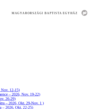
MAGYARORSZÁGI BAPTISTA EGYHÁZ
, Nov. 12-15)
mence – 2026, Nov. 19-22)
ov. 26-29)
átra – 2026, Okt. 29-Nov. 1 )
a – 2026, Okt. 22-25)