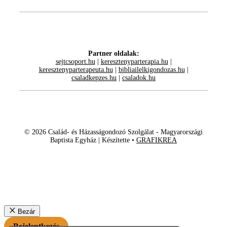
Partner oldalak:
sejtcsoport.hu
|
keresztenyparterapia.hu
|
keresztenyparterapeuta.hu
|
bibliailelkigondozas.hu
|
csaladkepzes.hu
|
csaladok.hu
© 2026 Család- és Házasságondozó Szolgálat - Magyarországi
Baptista Egyház | Készítette •
GRAFIKREA
Bezár
Bejelentkezés