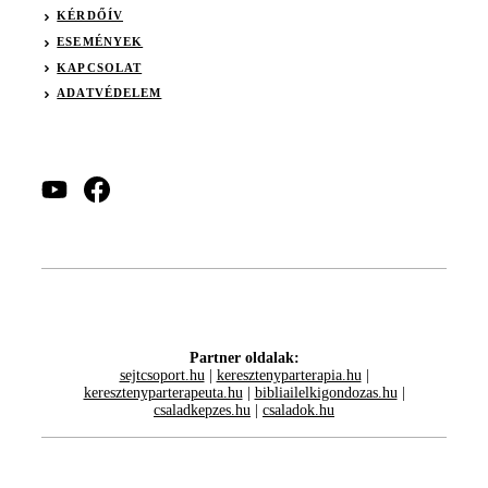
KÉRDŐÍV
ESEMÉNYEK
KAPCSOLAT
ADATVÉDELEM
Partner oldalak:
sejtcsoport.hu
|
keresztenyparterapia.hu
|
keresztenyparterapeuta.hu
|
bibliailelkigondozas.hu
|
csaladkepzes.hu
|
csaladok.hu