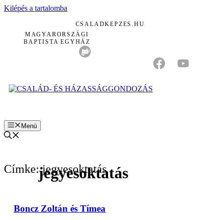
Kilépés a tartalomba
CSALADKEPZES.HU
MAGYARORSZÁGI
BAPTISTA EGYHÁZ
Menü
Címke: jegyesoktatás
jegyesoktatás
Boncz Zoltán és Tímea