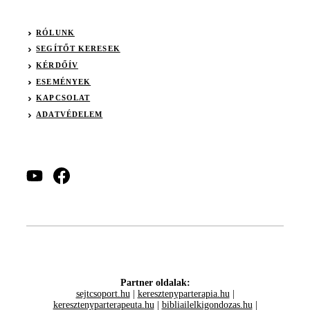
RÓLUNK
SEGÍTŐT KERESEK
KÉRDŐÍV
ESEMÉNYEK
KAPCSOLAT
ADATVÉDELEM
Partner oldalak:
sejtcsoport.hu
|
keresztenyparterapia.hu
|
keresztenyparterapeuta.hu
|
bibliailelkigondozas.hu
|